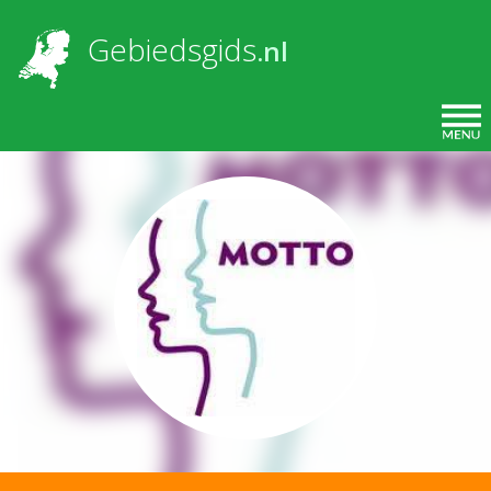
Overslaan en naar de inhoud gaan
Gebiedsgids
.nl