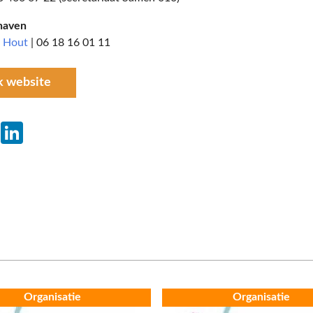
haven
r Hout
| 06 18 16 01 11
k website
ebook
Twitter
LinkedIn
Organisatie
Organisatie