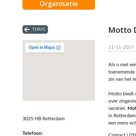
Organisatie
Motto 
TERUG
11-11-2017
Als u met een
toenemende b
zin van het l
Motto biedt 
over zingevin
verdriet.
Mot
in Rotterdam
3025 HB Rotterdam
een mens ech
Telefoon:
Contact | 01