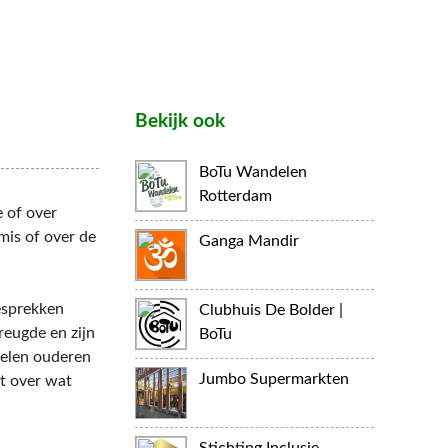
Bekijk ook
BoTu Wandelen
Rotterdam
e of over
mis of over de
Ganga Mandir
esprekken
Clubhuis De Bolder |
reugde en zijn
BoTu
oelen ouderen
Jumbo Supermarkten
t over wat