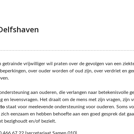
Delfshaven
 getrainde vrijwilliger wil praten over de gevolgen van een ziekt
eperkingen, over ouder worden of oud zijn, over verdriet en ge
even.
ondersteuning aan ouderen, die verlangen naar betekenisvolle g
g en levensvragen. Het draait om de mens met zijn vragen, zijn v
to
staat voor meelevende ondersteuning voor ouderen. Soms v
 zich eenzaam en hebben behoefte aan een goed gesprek dat gaa
t bezighoudt en/of bezielt.
0 466 67 22 (secretariaat Samen 010)