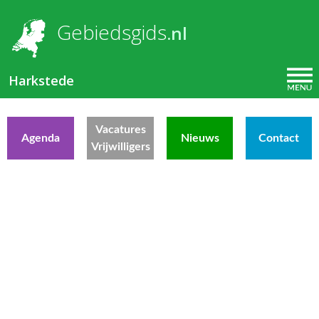
Overslaan en naar de inhoud gaan
U bent hier
Gebiedsgids
.nl
Harkstede
Vacatures
Agenda
Nieuws
Contact
Vrijwilligers