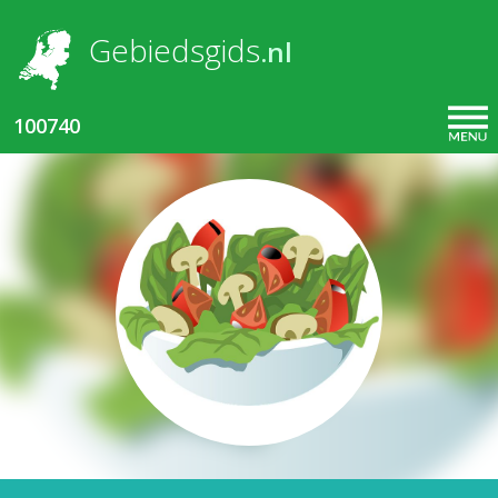
Overslaan en naar de inhoud gaan
Gebiedsgids
.nl
100740