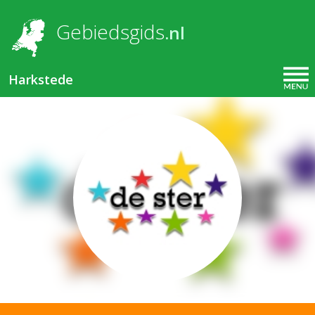
Overslaan en naar de inhoud gaan
Gebiedsgids
.nl
Harkstede