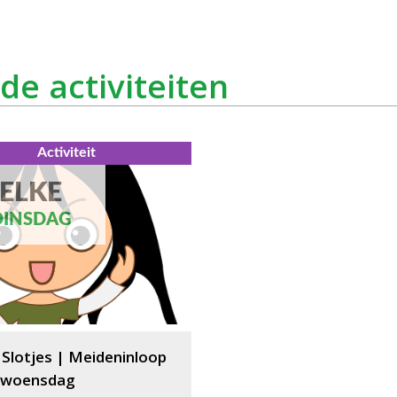
e activiteiten
Activiteit
ELKE
DINSDAG
 Slotjes | Meideninloop
e woensdag