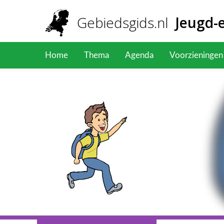
Overslaan en naar de inhoud gaan
Gebiedsgids
.nl
Jeugd-
Home
Thema
Agenda
Voorzieningen