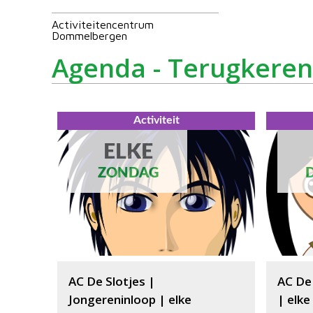
Activiteitencentrum
Dommelbergen
Agenda - Terugkerend
Activiteit
ELKE
ZONDAG
AC De Slotjes |
AC De
Jongereninloop | elke
| elk