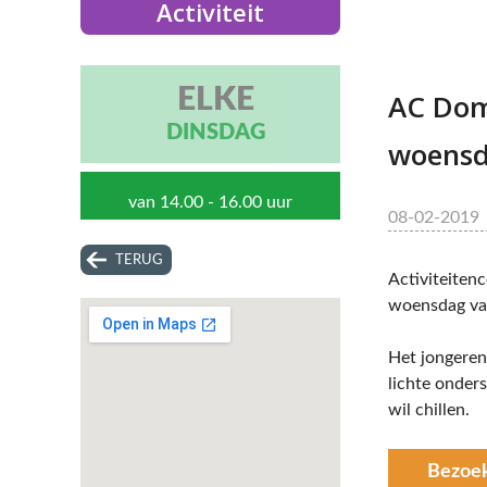
Activiteit
ELKE
AC Dom
DINSDAG
woens
van 14.00 - 16.00 uur
08-02-2019
TERUG
Activiteiten
woensdag van
Het jongerenw
lichte onder
wil chillen.
Bezoe