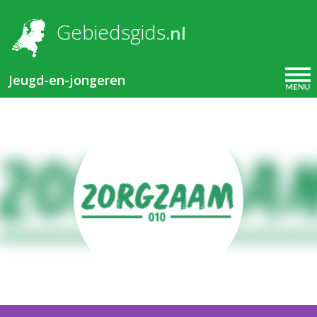
Overslaan en naar de inhoud gaan
Gebiedsgids
.nl
Jeugd-en-jongeren