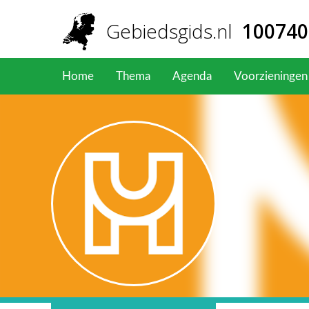
Overslaan en naar de inhoud gaan
Gebiedsgids
.nl
100740
Home
Thema
Agenda
Voorzieningen