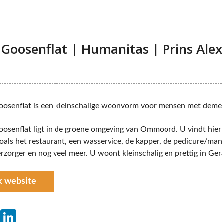
 Goosenflat | Humanitas | Prins Ale
osenflat is een kleinschalige woonvorm voor mensen met deme
osenflat ligt in de groene omgeving van Ommoord. U vindt hier 
 zoals het restaurant, een wasservice, de kapper, de pedicure/man
verzorger en nog veel meer. U woont kleinschalig en prettig in Ge
k website
ebook
Twitter
LinkedIn