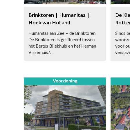
Brinktoren | Humanitas |
De Kl
Hoek van Holland
Rotte
Humanitas aan Zee – de Brinktoren
Sinds b
De Brinktoren is gesitueerd tussen
woonzo
het Bertus Bliekhuis en het Herman
voor o
Visserhuis/...
verslav
Voorziening