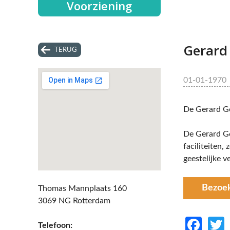
Voorziening
Gerard
TERUG
01-01-1970
De Gerard Go
De Gerard Go
faciliteiten,
geestelijke 
Bezoe
Thomas Mannplaats 160
3069 NG Rotterdam
Fac
Telefoon: