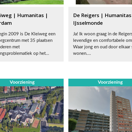
eiweg | Humanitas |
De Reigers | Humanitas
rdam
IJsselmonde
egin 2009 is De Kleiweg een
Ja! Ik woon graag in de Reiger
rgcentrum met 35 plaatsen
levendige en comfortabele om
uderen met
Waar jong en oud door elkaar
ingsproblematiek op het...
wonen....
Voorziening
Voorziening