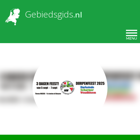
Overslaan en naar de inhoud gaan
Gebiedsgids
.nl