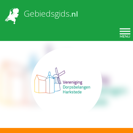
Overslaan en naar de inhoud gaan
Gebiedsgids
.nl