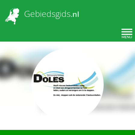
Overslaan en naar de inhoud gaan
Gebiedsgids
.nl