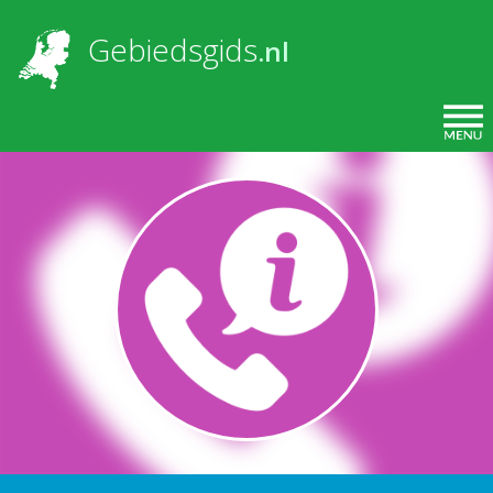
Overslaan en naar de inhoud gaan
Gebiedsgids
.nl