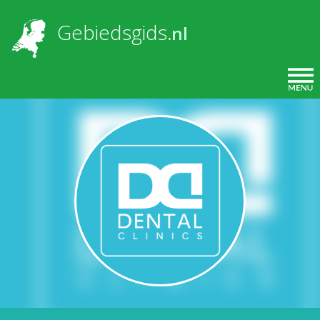
Overslaan en naar de inhoud gaan
Gebiedsgids
.nl