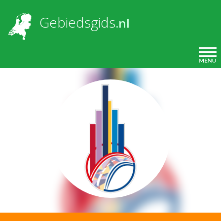
Overslaan en naar de inhoud gaan
Gebiedsgids
.nl