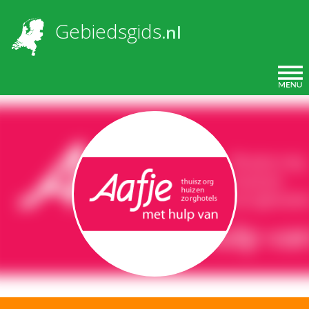
Overslaan en naar de inhoud gaan
Gebiedsgids
.nl