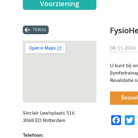
Voorziening
FysioH
TERUG
08-11-2016
U kunt bij o
(lymfedraina
Revalidatie 
Bezoe
Sinclair Lewisplaats 516
Fac
3068 ED Rotterdam
Telefoon: