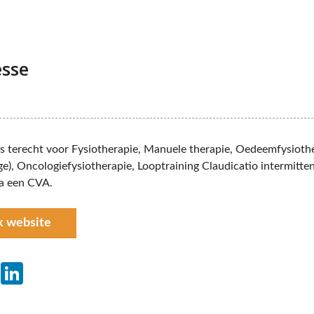
esse
ns terecht voor Fysiotherapie, Manuele therapie, Oedeemfysioth
ge), Oncologiefysiotherapie, Looptraining Claudicatio intermitte
na een CVA.
k website
ebook
Twitter
LinkedIn