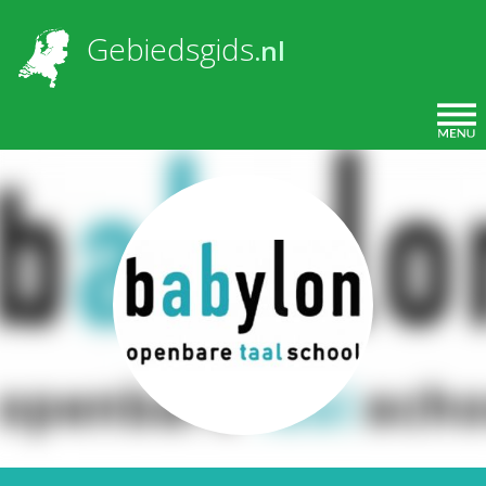
Overslaan en naar de inhoud gaan
Gebiedsgids
.nl