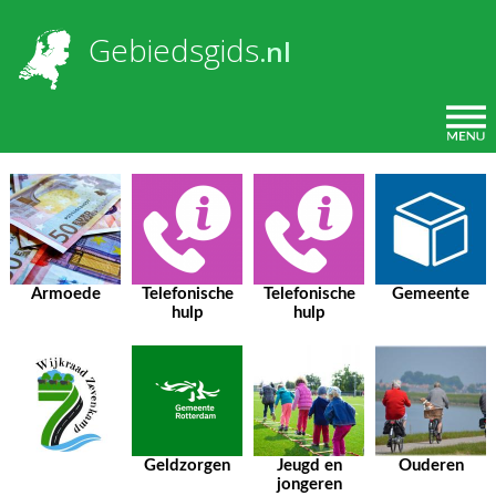
Overslaan en naar de inhoud gaan
U bent hier
Gebiedsgids
.nl
Armoede
Telefonische
Telefonische
Gemeente
hulp
hulp
Geldzorgen
Jeugd en
Ouderen
jongeren