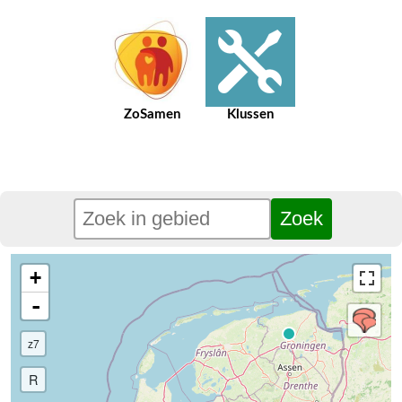
ZoSamen
Klussen
+
-
z7
R