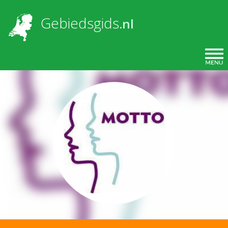
Overslaan en naar de inhoud gaan
Gebiedsgids
.nl