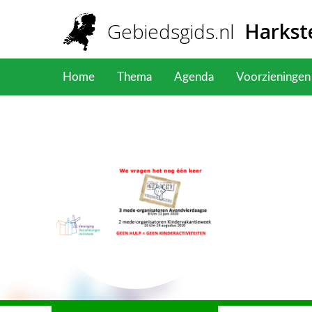
Overslaan en naar de inhoud gaan
Gebiedsgids
.nl
Harkst
Home
Thema
Agenda
Voorzieningen