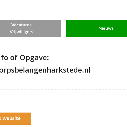
Vacatures
Nieuws
Vrijwilligers
nfo of Opgave:
orpsbelangenharkstede.nl
k website